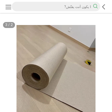
3
/
2