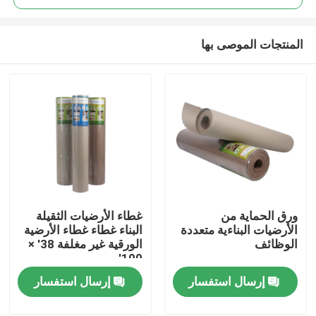
المنتجات الموصى بها
ورق الحماية من
غطاء الأرضيات الثقيلة
منزل
الأرضيات البناءية متعددة
البناء غطاء غطاء الأرضية
الوظائف
الورقية غير مغلفة 38' ×
100'
حول بنا
إرسال استفسار
إرسال استفسار
إتصال