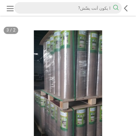
3
/
2