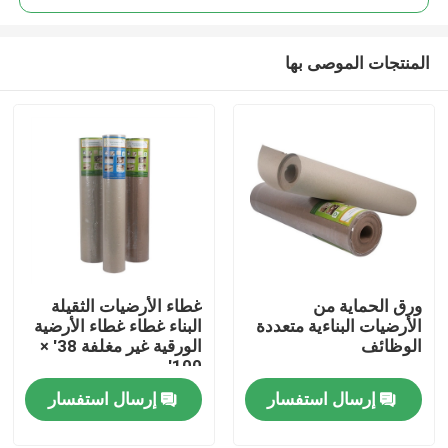
المنتجات الموصى بها
ورق الحماية من
غطاء الأرضيات الثقيلة
منزل
الأرضيات البناءية متعددة
البناء غطاء غطاء الأرضية
الوظائف
الورقية غير مغلفة 38' ×
100'
حول بنا
إرسال استفسار
إرسال استفسار
إتصال