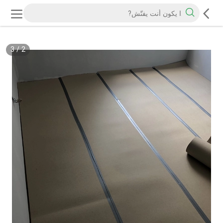
3
/
2