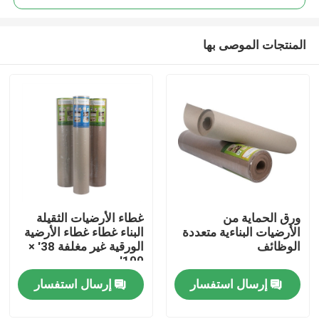
المنتجات الموصى بها
ورق الحماية من
غطاء الأرضيات الثقيلة
منزل
الأرضيات البناءية متعددة
البناء غطاء غطاء الأرضية
الوظائف
الورقية غير مغلفة 38' ×
100'
حول بنا
إرسال استفسار
إرسال استفسار
إتصال