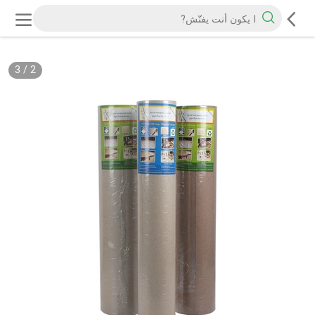
3
/
2