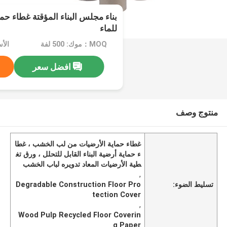
بناء مجلس البناء المؤقتة غطاء حم
للماء
MOQ：موك: 500 لفة
الأسعا
افضل سعر
منتوج وصف
غطاء حماية الأرضيات من لب الخشب ، غطا
ء حماية أرضية البناء القابل للتحلل ، ورق تغ
طية الأرضيات المعاد تدويره لباب الخشب
,
تسليط الضوء:
Degradable Construction Floor Pro
tection Cover
,
Wood Pulp Recycled Floor Coverin
g Paper