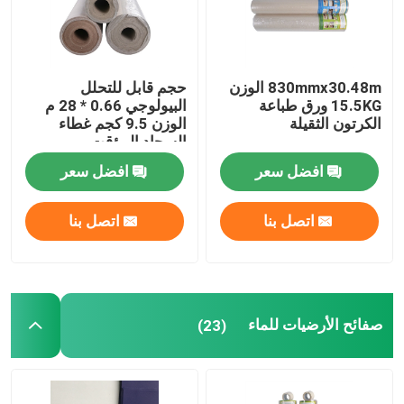
830mmx30.48m الوزن
حجم قابل للتحلل
15.5KG ورق طباعة
البيولوجي 0.66 * 28 م
الكرتون الثقيلة
الوزن 9.5 كجم غطاء
السجاد المؤقت
افضل سعر
افضل سعر
اتصل بنا
اتصل بنا
صفائح الأرضيات للماء
(23)