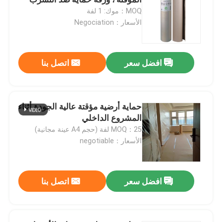
MOQ：موك: 1 لفة
الأسعار：Negociation
تغطية أرضية واقية مؤقتة
ورق كرتون أسود
افضل سعر
اتصل بنا
شريط لاصق مسامي
حماية أرضية مؤقتة عالية الجودة أثناء
المشروع الداخلي
ورق التغليف
MOQ：25 لفة (حجم A4 عينة مجانية)
الأسعار：negotiable
ورق مصقول أسود
افضل سعر
اتصل بنا
لفافات ورق ملونة
ورق كرتون معاد تدويره