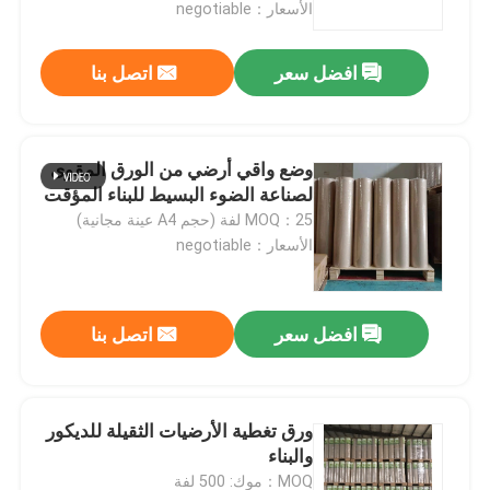
الأسعار：negotiable
افضل سعر
اتصل بنا
وضع واقي أرضي من الورق المقوى
لصناعة الضوء البسيط للبناء المؤقت
MOQ：25 لفة (حجم A4 عينة مجانية)
الأسعار：negotiable
افضل سعر
اتصل بنا
منزل
حول بنا
ورق تغطية الأرضيات الثقيلة للديكور
والبناء
إتصال
MOQ：موك: 500 لفة