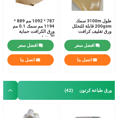
طول 3100m سمك
787 * 1092 مم 889 *
200gsm قابلة للتحلل
1194 مم سمك 0.1 مم
ورق تغليف كرافت
ورق الكرافت حماية
الأرضية
افضل سعر
افضل سعر
اتصل بنا
اتصل بنا
ورق طباعة كرتون
(42)