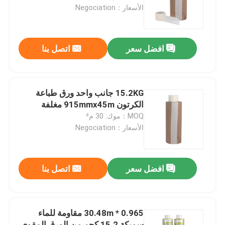
الأسعار：Negociation
جولة في المعمل
افضل سعر
اتصل بنا
مراقبة الجودة
اتصل بنا
15.2KG جانب واحد ورق طباعة
الكرتون 915mmx45m مغلفة
MOQ：موك: 30 م²
اطلب اقتباس
الأسعار：Negociation
ورق حماية الأرضيات
افضل سعر
اتصل بنا
لفة حماية الأرضيات المؤقتة
0.965 * 30.48m مقاومة للماء
ورق الكرافت لحماية الأرضيات
سميكة 15.2 كجم من الورق المقوى