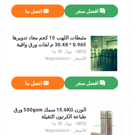
افضل سعر
اتصل بنا
مثبطات اللهب 15 كجم معاد تدويرها
0.965 * 30.48 م لفات ورق واقية
MOQ：موك: 30 م²
الأسعار：Negociation
افضل سعر
اتصل بنا
الوزن 15.6KG سمك 500gsm ورق
طباعة الكرتون الثقيلة
MOQ：موك: 30 م²
الأسعار：Negociation