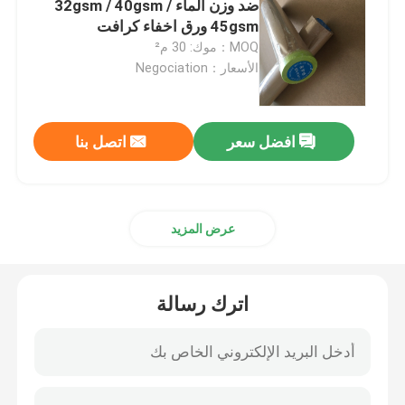
ضد وزن الماء 32gsm / 40gsm /
45gsm ورق اخفاء كرافت
ورق مصقول أسود
MOQ：موك: 30 م²
الأسعار：Negociation
لفافات ورق ملونة
افضل سعر
اتصل بنا
ورق كرتون معاد تدويره
اختبار ورقة اينر
عرض المزيد
بودرة الجبس
اترك رسالة
حماية أرضية مؤقتة