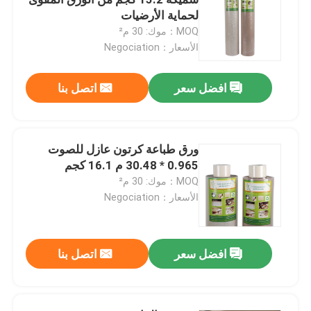
لحماية الأرضيات
MOQ：موك: 30 م²
ورق تغليف أرضيات البناء
الأسعار：Negociation
ورق طباعة كرتون
افضل سعر
اتصل بنا
صفائح الأرضيات للماء
ورق طباعة كرتون عازل للصوت
0.965 * 30.48 م 16.1 كجم
تغطية أرضية واقية مؤقتة
MOQ：موك: 30 م²
الأسعار：Negociation
ورق كرتون أسود
افضل سعر
اتصل بنا
شريط لاصق مسامي
ورق التغليف