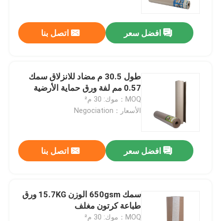
افضل سعر
اتصل بنا
طول 30.5 م مضاد للانزلاق سمك
0.57 مم لفة ورق حماية الأرضية
MOQ：موك: 30 م²
الأسعار：Negociation
افضل سعر
اتصل بنا
الصفحة الرئيسية
منتجات
سمك 650gsm الوزن 15.7KG ورق
طباعة كرتون مغلف
معلومات عنا
MOQ：موك: 30 م²