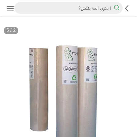
5
/
2