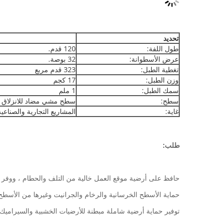
تحديد
طول اللفة:
120 قدم.
عرض الأسطوانة:
32 بوصة.
تغطية الطبل:
323 قدم مربع
وزن الطبل:
17 كجم
سمك الطبل:
1 ملم
سطح:
سطح مشي مضاد للانزلاق
غاية:
المشاريع التجارية والصناعي
طلب:
حافظ على أرضية موقع العمل خالية من التلف والحطام ، ووفر حم
حماية الأسطح الخرسانية والرخام والجرانيت وغيرها من الأسطح
توفير حماية أرضية شاملة مبطنة للأرضيات الخشبية والسيراميك وال