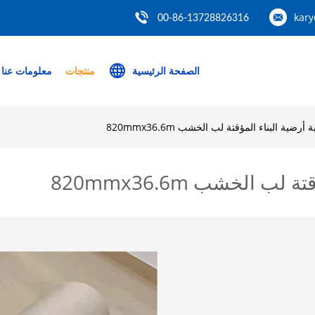
kar
00-86-13728826316
الصفحة الرئيسية
منتجات
معلومات عنا
ضية البناء المؤقتة لب الخشب 820mmx36.6m
 الخشب 820mmx36.6m