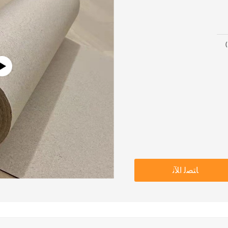
ﺎﺘﺼﻟ ﺍﻶﻧ