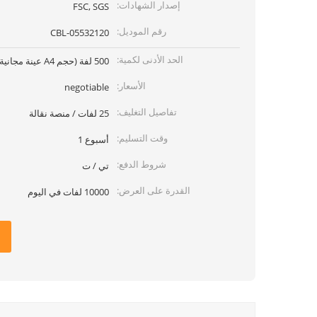
إصدار الشهادات:
FSC, SGS
رقم الموديل:
CBL-05532120
الحد الأدنى لكمية:
500 لفة (حجم A4 عينة مجانية)
الأسعار:
negotiable
تفاصيل التغليف:
25 لفات / منصة نقالة
وقت التسليم:
أسبوع 1
شروط الدفع:
تي / ت
القدرة على العرض:
10000 لفات في اليوم