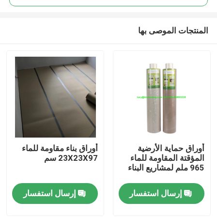
المنتجات الموصى بها
أوراق حماية الأرضية
أوراق بناء مقاومة للماء
منزل
المؤقتة المقاومة للماء
23X23X97 سم
965 ملم لمشاريع البناء
حول بنا
إرسال استفسار
إرسال استفسار
إتصال