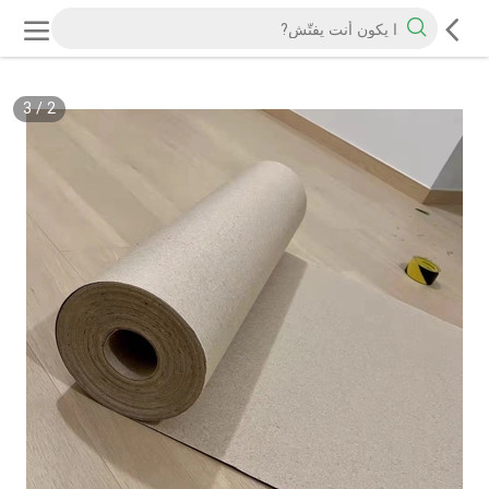
3
/
2