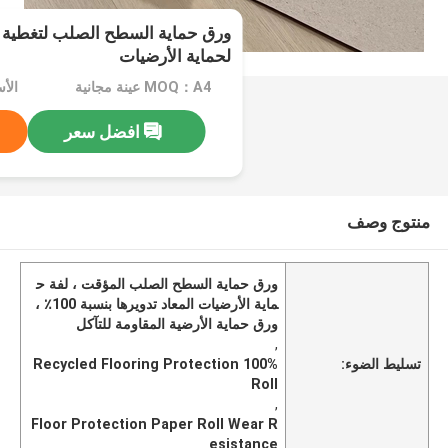
ورق حماية السطح الصلب لتغطية ا
لحماية الأرضيات
MOQ：A4 عينة مجانية
الأسعا
افضل سعر
منتوج وصف
ورق حماية السطح الصلب المؤقت ، لفة ح
ماية الأرضيات المعاد تدويرها بنسبة 100٪ ،
ورق حماية الأرضية المقاومة للتآكل
,
تسليط الضوء:
100% Recycled Flooring Protection
Roll
,
Floor Protection Paper Roll Wear R
esistance