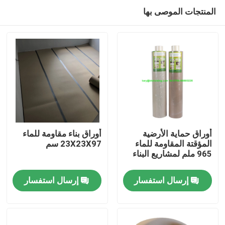
المنتجات الموصى بها
أوراق حماية الأرضية
أوراق بناء مقاومة للماء
المؤقتة المقاومة للماء
23X23X97 سم
965 ملم لمشاريع البناء
منزل
إرسال استفسار
إرسال استفسار
حول بنا
إتصال