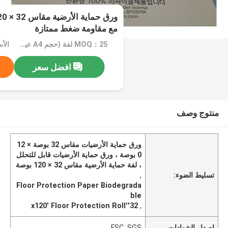
مع مقاومة ضغط ممتازة
MOQ：25 لفة (حجم A4 عينة مجانية)
الأسعا
افضل سعر
منتوج وصف
ورق حماية الأرضيات مقاس 32 بوصة × 12
0 بوصة ، ورق حماية الأرضيات قابل للتحلل
، لفة حماية الأرضية مقاس 32 × 120 بوصة
تسليط الضوء:
,
Floor Protection Paper Biodegrada
ble
32''x120' Floor Protection Roll
,
إصدار الشهادات
FSC, SGS