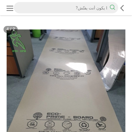
4
/
2