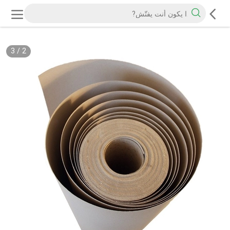
3
/
2