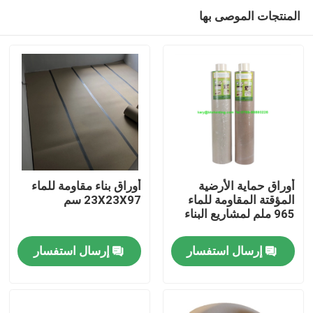
المنتجات الموصى بها
أوراق حماية الأرضية
أوراق بناء مقاومة للماء
المؤقتة المقاومة للماء
23X23X97 سم
965 ملم لمشاريع البناء
منزل
إرسال استفسار
إرسال استفسار
حول بنا
إتصال