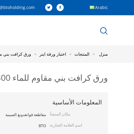
y@btoholding.com
Arabic
منزل
المنتجات
اختبار ورقة اينر
ورق كرافت بني مقاوم للماء 300 جم / م 2 
ورق كرافت بني مقاوم للماء 300 جم / م 2 60 ثانية لحقيبة البقالة
المعلومات الأساسية
مكان المنشأ:
مقاطعة قوانغدونغ الصينية
اسم العلامة التجارية:
BTO