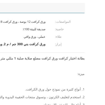
المواصفات.:
ورق كرافت 12 بوصة ، ورق كرافت 18 بوصة ، ورق كرافت 24 بوصة
خاصية:
صديقة للبيئة 100٪
طلاء:
عملي ، ورق واقي
ورق كرافت بني 300 جم / م 2
ور
إبراز:
,
بطانة اختبار كرافت ورق كرافت مضلع صلابة صلبة 1 مللي متر 1.5 مللي متر 2.0 مللي متر 3.5 مللي متر 4.0 مللي متر بطانة أثاث مغلفة لوح ورقي رمادي
ميزة:
1. أنواع كثيرة من نموذج حول ورق الكرافت.
2. استخدم لتغليف الكرتون ، وتسوق منتجات الحقيبة اليدوية والتطبيقات الأخرى.
3. أداء عالي للتعبئة والاستخدام.