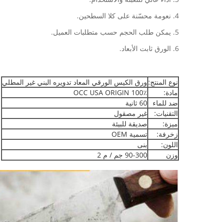
4. نعومة محسّنة على كلا السطحين.
5. يمكن طلب الحجم حسب متطلبات العميل.
6. الورق ثابت الأبعاد.
نوع المنتج:
ورق الكيس الورقي المعاد تدويره البني غير المطلي
مادة:
100٪ OCC USA ORIGIN
ضد للماء
60 ثانية
التقنيات:
غير مصقول
ميزة:
صديقة للبيئة
زخرفة:
تسمية OEM
اللون:
بنى
وزن
90-300 جم / م 2