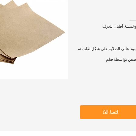
 وخمسة أطنان للعرف
سود عالي الصلابة على شكل لفات تم
خصص بواسطة فيلم
ﺎﺘﺼﻟ ﺍﻶﻧ