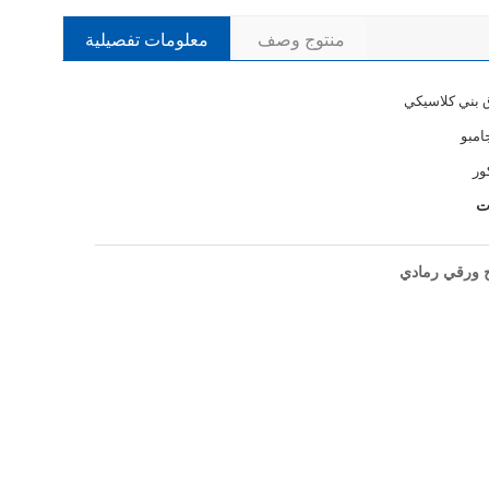
منتوج وصف
معلومات تفصيلية
 بني كلاسيكي
امبو
ور
ت