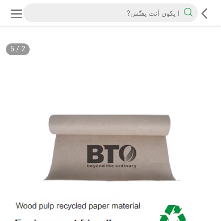
5
/
2