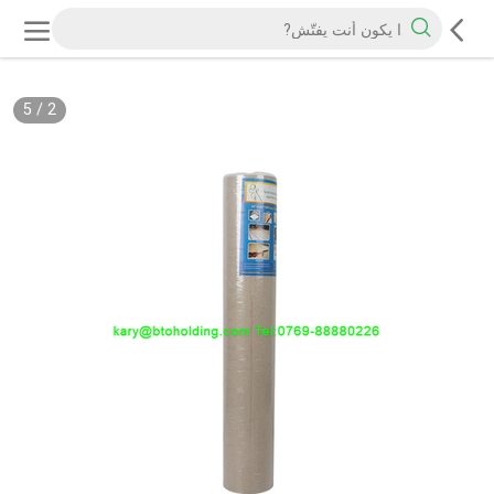
5
/
2