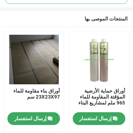
المنتجات الموصى بها
أوراق حماية الأرضية
أوراق بناء مقاومة للماء
منزل
المؤقتة المقاومة للماء
23X23X97 سم
965 ملم لمشاريع البناء
حول بنا
إرسال استفسار
إرسال استفسار
إتصال