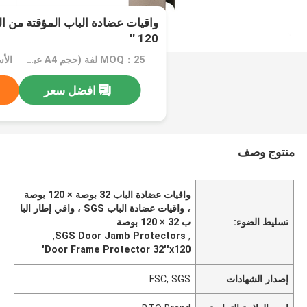
120 ''
MOQ：25 لفة (حجم A4 عينة مجانية)
الأسعا
افضل سعر
منتوج وصف
واقيات عضادة الباب 32 بوصة × 120 بوصة
، واقيات عضادة الباب SGS ، واقي إطار البا
تسليط الضوء:
ب 32 × 120 بوصة
,
SGS Door Jamb Protectors
,
Door Frame Protector 32''x120'
إصدار الشهادات
FSC, SGS