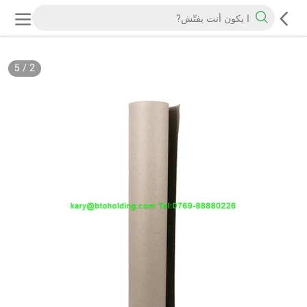
5
/
2