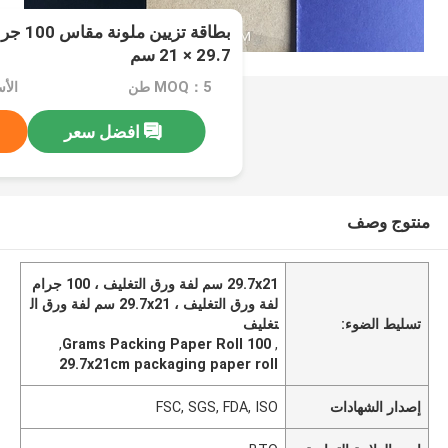
29.7 × 21 سم
MOQ：5 طن
الأسعار
افضل سعر
منتوج وصف
29.7x21 سم لفة ورق التغليف ، 100 جرام
لفة ورق التغليف ، 29.7x21 سم لفة ورق ال
تسليط الضوء:
تغليف
,
100 Grams Packing Paper Roll
,
29.7x21cm packaging paper roll
إصدار الشهادات
FSC, SGS, FDA, ISO