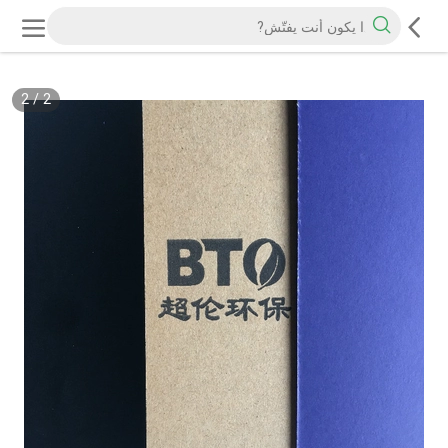
2
/
2