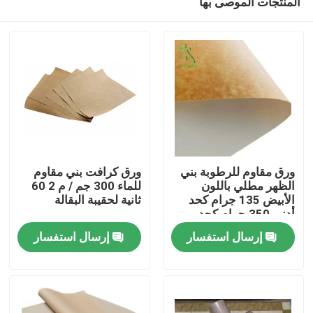
المنتجات الموصى بها
ورق مقاوم للرطوبة بني
ورق كرافت بني مقاوم
الظهر مطلي باللون
للماء 300 جم / م 2 60
الأبيض 135 جرام كحد
ثانية لحقيبة البقالة
أدنى 350 جرام كحد
منزل
أقصى
إرسال استفسار
إرسال استفسار
حول بنا
إتصال