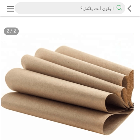
2
/
2